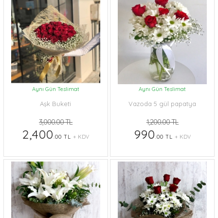
Aynı Gün Teslimat
Aynı Gün Teslimat
Aşk Buketi
Vazoda 5 gül papatya
3,000.00 TL
1,200.00 TL
2,400
990
.00 TL
+ KDV
.00 TL
+ KDV