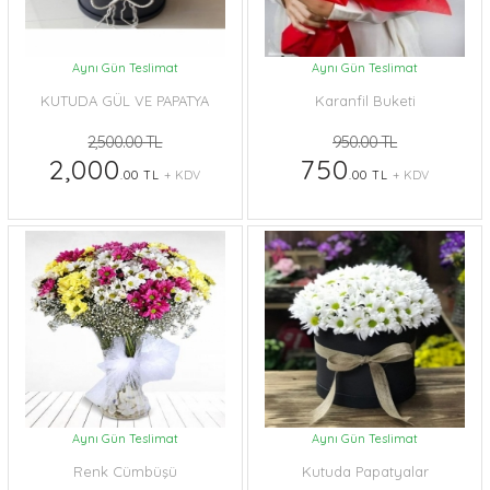
Aynı Gün Teslimat
Aynı Gün Teslimat
KUTUDA GÜL VE PAPATYA
Karanfil Buketi
2,500.00 TL
950.00 TL
2,000
750
.00 TL
+ KDV
.00 TL
+ KDV
Aynı Gün Teslimat
Aynı Gün Teslimat
Renk Cümbüşü
Kutuda Papatyalar