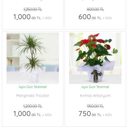
1,250.00 TL
800.00 TL
1,000
600
.00 TL
+ KDV
.00 TL
+ KDV
Aynı Gün Teslimat
Aynı Gün Teslimat
Marginata Tricolor
Kırmızı Antoryum
1,200.00 TL
950.00 TL
1,000
750
.00 TL
+ KDV
.00 TL
+ KDV