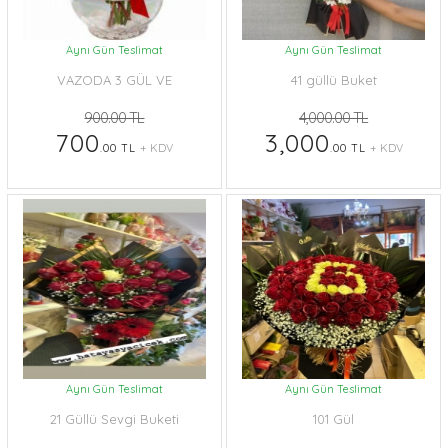
Aynı Gün Teslimat
Aynı Gün Teslimat
VAZODA 3 GÜL VE
41 güllü Buket
PAPATYALAR
900.00 TL
4,000.00 TL
700
3,000
.00 TL
+ KDV
.00 TL
+ KDV
Aynı Gün Teslimat
Aynı Gün Teslimat
21 Güllü Sevgi Buketi
101 Gül