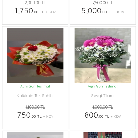
2,000.00 TL
7,500.00 TL
1,750
5,000
.00 TL
+ KDV
.00 TL
+ KDV
Aynı Gün Teslimat
Aynı Gün Teslimat
Kalbimin Tek Sahibi
Sevgi Tılsımı
1,100.00 TL
1,000.00 TL
750
800
.00 TL
+ KDV
.00 TL
+ KDV