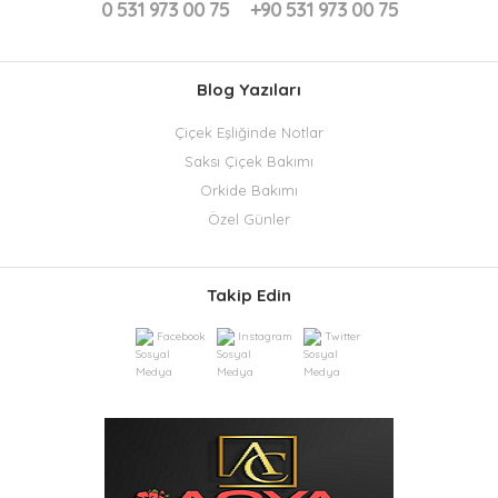
0 531 973 00 75
+90 531 973 00 75
Blog Yazıları
Çiçek Eşliğinde Notlar
Saksı Çiçek Bakımı
Orkide Bakımı
Özel Günler
Takip Edin
Facebook
Instagram
Twitter