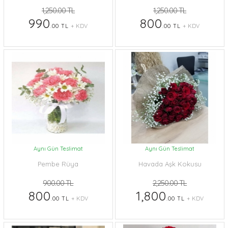
1,250.00 TL
1,250.00 TL
990
800
.00 TL
+ KDV
.00 TL
+ KDV
Aynı Gün Teslimat
Aynı Gün Teslimat
Pembe Rüya
Havada Aşk Kokusu
900.00 TL
2,250.00 TL
800
1,800
.00 TL
+ KDV
.00 TL
+ KDV