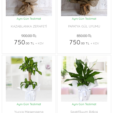
Aynı Gün Teslimat
Aynı Gün Teslimat
KAZABLANKA ZERAFETİ
PAPATYA GÜL UYUMU
900.00 TL
850.00 TL
750
750
.00 TL
+ KDV
.00 TL
+ KDV
Aynı Gün Teslimat
Aynı Gün Teslimat
Yucca Mesengena
Spatifilyum Bitkisi