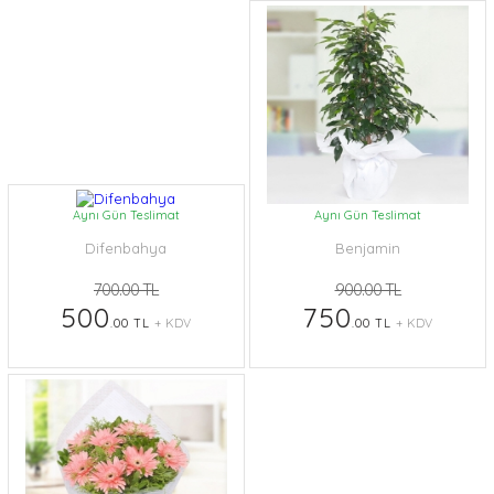
Aynı Gün Teslimat
Aynı Gün Teslimat
Difenbahya
Benjamin
700.00 TL
900.00 TL
500
750
.00 TL
+ KDV
.00 TL
+ KDV