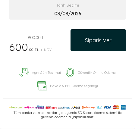
Tarih Seçimi
800.00 TL
Sipariş Ver
600
.00 TL
+ KDV
Aynı Gün Teslimat
Güvenilir Online Ödeme
Havale & EFT Ödeme Seçeneği
Tüm banka ve kredi kartlarıyla uyumlu 3D Secure ödeme sistemi ile
güvenle ödemenizi yapabilirsiniz.