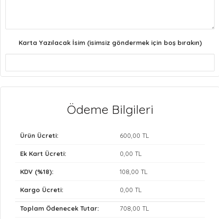
Karta Yazılacak İsim (isimsiz göndermek için boş bırakın)
Ödeme Bilgileri
Ürün Ücreti:
600
,00 TL
Ek Kart Ücreti:
0
,00 TL
KDV (%18):
108
,00 TL
Kargo Ücreti:
0
,00 TL
Toplam Ödenecek Tutar:
708
,00 TL