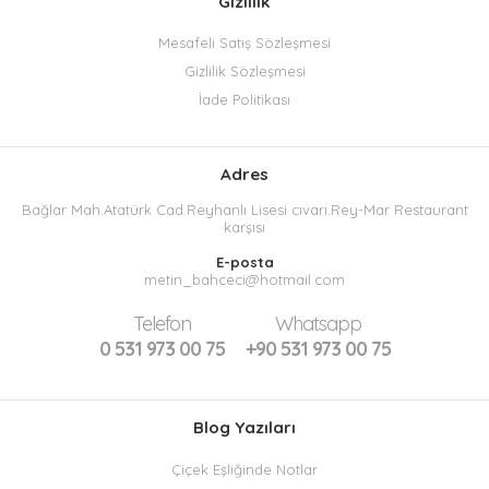
Gizlilik
Mesafeli Satış Sözleşmesi
Gizlilik Sözleşmesi
İade Politikası
Adres
Bağlar Mah.Atatürk Cad.Reyhanlı Lisesi cıvarı.Rey-Mar Restaurant
karşısı
E-posta
metin_bahceci@hotmail.com
Telefon
Whatsapp
0 531 973 00 75
+90 531 973 00 75
Blog Yazıları
Çiçek Eşliğinde Notlar