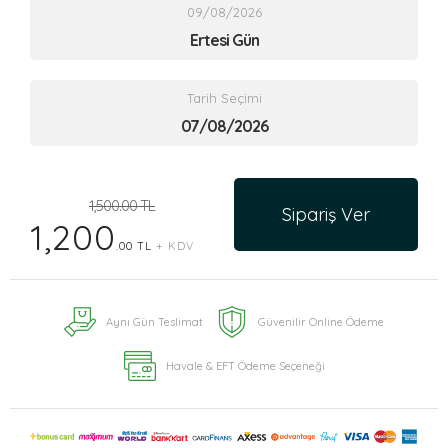
09/08/2026
Ertesi Gün
Tarih Seçimi
1,500.00 TL
Sipariş Ver
1,200
.00 TL
+ KDV
Aynı Gün Teslimat
Güvenilir Online Ödeme
Havale & EFT Ödeme Seçeneği