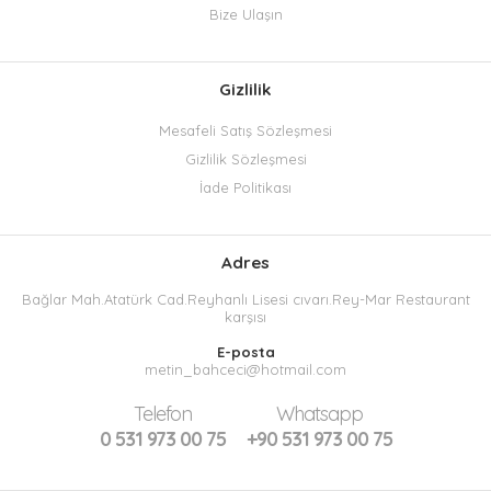
Bize Ulaşın
Gizlilik
Mesafeli Satış Sözleşmesi
Gizlilik Sözleşmesi
İade Politikası
Adres
Bağlar Mah.Atatürk Cad.Reyhanlı Lisesi cıvarı.Rey-Mar Restaurant
karşısı
E-posta
metin_bahceci@hotmail.com
Telefon
Whatsapp
0 531 973 00 75
+90 531 973 00 75