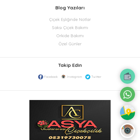
Blog Yazıları
Çiçek Eşliğinde Notlar
Saksı Çiçek Bakımı
Orkide Bakımı
Özel Günler
Takip Edin
Facebook
Instagram
Twitter