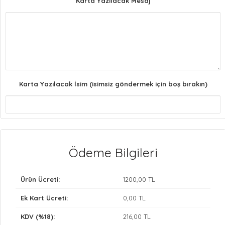
Karta Yazılacak Mesaj
Karta Yazılacak İsim (isimsiz göndermek için boş bırakın)
Ödeme Bilgileri
Ürün Ücreti:
1200
,00 TL
Ek Kart Ücreti:
0
,00 TL
KDV (%18):
216
,00 TL